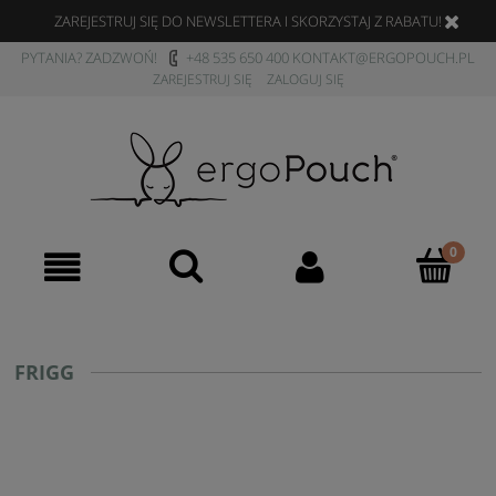
ZAREJESTRUJ SIĘ DO NEWSLETTERA I SKORZYSTAJ Z RABATU!
PYTANIA? ZADZWOŃ!
+48 535 650 400
KONTAKT@ERGOPOUCH.PL
ZAREJESTRUJ SIĘ
ZALOGUJ SIĘ
FRIGG