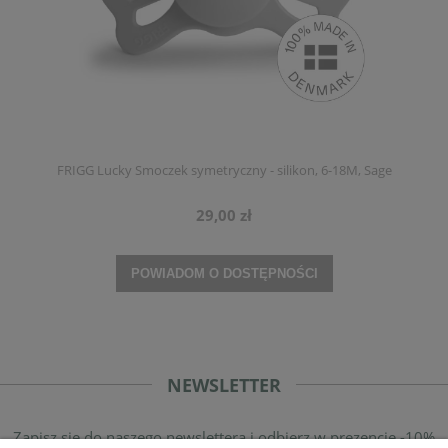
FRIGG Lucky Smoczek symetryczny - silikon, 6-18M, Sage
29,00 zł
POWIADOM O DOSTĘPNOŚCI
NEWSLETTER
Zapisz się do naszego newslettera i odbierz w prezencie -10%