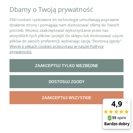
rabatu na pierwsze zakupy!
Dbamy o Twoją prywatność
Pliki cookies i pokrewne im technologie umożliwiają poprawne
działanie strony i pomagają nam dostosować ofertę do Twoich
potrzeb. Możesz zaakceptować wykorzystanie przez nas
wszystkich tych plików i przejść do sklepu lub dostosować użycie
plików do swoich preferencji, wybierając opcję "Dostosuj zgody".
Więcej o plikach cookies przeczytasz w naszej Polityce
prywatności.
O NAS
ZAAKCEPTUJ TYLKO NIEZBĘDNE
PŁATNOŚCI I DOSTAWA
DOSTOSUJ ZGODY
INFORMACJE
ZAAKCEPTUJ WSZYSTKIE
POKAŻ PEŁNĄ WERSJĘ STRONY
Sklep internetowy Shoper.pl