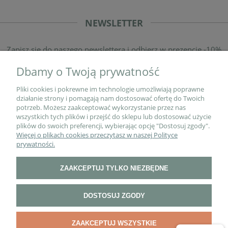
NEWSLETTER
Zapisz się do naszego newslettera i odbierz w prezencie -10%
rabatu na pierwsze zakupy!
Dbamy o Twoją prywatność
Pliki cookies i pokrewne im technologie umożliwiają poprawne
działanie strony i pomagają nam dostosować ofertę do Twoich
potrzeb. Możesz zaakceptować wykorzystanie przez nas
wszystkich tych plików i przejść do sklepu lub dostosować użycie
plików do swoich preferencji, wybierając opcję "Dostosuj zgody".
Więcej o plikach cookies przeczytasz w naszej Polityce
O NAS
prywatności.
ZAAKCEPTUJ TYLKO NIEZBĘDNE
PŁATNOŚCI I DOSTAWA
DOSTOSUJ ZGODY
INFORMACJE
ZAAKCEPTUJ WSZYSTKIE