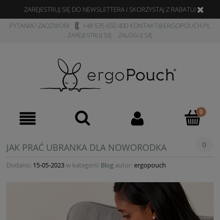
ZAREJESTRUJ SIĘ DO NEWSLETTERA I SKORZYSTAJ Z RABATU!
PYTANIA? ZADZWOŃ!
+48 535 650 400
KONTAKT@ERGOPOUCH.PL
ZAREJESTRUJ SIĘ
ZALOGUJ SIĘ
0
JAK PRAĆ UBRANKA DLA NOWORODKA
Dodano:
15-05-2023
w kategorii:
Blog
autor:
ergopouch