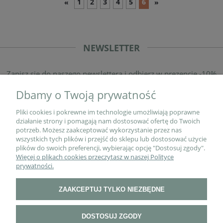
1
2
3
4
5
6
«
»
NEWSLETTER
Zapisz się do naszego newslettera i odbierz w prezencie -10%
rabatu na pierwsze zakupy!
Dbamy o Twoją prywatność
Pliki cookies i pokrewne im technologie umożliwiają poprawne
działanie strony i pomagają nam dostosować ofertę do Twoich
potrzeb. Możesz zaakceptować wykorzystanie przez nas
wszystkich tych plików i przejść do sklepu lub dostosować użycie
plików do swoich preferencji, wybierając opcję "Dostosuj zgody".
Więcej o plikach cookies przeczytasz w naszej Polityce
prywatności.
O NAS
ZAAKCEPTUJ TYLKO NIEZBĘDNE
PŁATNOŚCI I DOSTAWA
DOSTOSUJ ZGODY