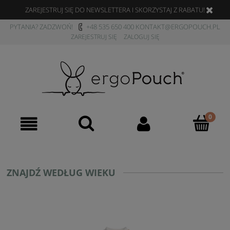
ZAREJESTRUJ SIĘ DO NEWSLETTERA I SKORZYSTAJ Z RABATU!
PYTANIA? ZADZWOŃ!
+48 535 650 400
KONTAKT@ERGOPOUCH.PL
ZAREJESTRUJ SIĘ
ZALOGUJ SIĘ
ZNAJDŹ WEDŁUG WIEKU