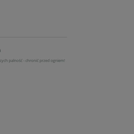
a
ych palność - chronić przed ogniem!