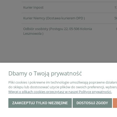
Kurier Inpost
1
Kurier Niemcy
(Dostawa kurierem DPD )
5
Odbiór osobisty
(Postępu 22, 05-506 Kolonia
Lesznowola )
Dbamy o Twoją prywatność
O NAS
Pliki cookies i pokrewne im technologie umożliwiają poprawne działa
do sklepu lub dostosować użycie plików do swoich preferencji, wybiera
Więcej o plikach cookies przeczytasz w naszej Polityce prywatności.
Kontakt
ZAAKCEPTUJ TYLKO NIEZBĘDNE
DOSTOSUJ ZGODY
O nas
Blog