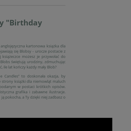
y "Birthday
anglojęzyczna kartonowa książka dla
jawiają się Blobsy - urocze postacie z
j książeczce możesz je przywołać do
y Blobs świętują urodziny, zdmuchując
ć, ile lat kończy każdy mały Blob?
he Candles” to doskonała okazja, by
 strony książki dla niemowląt maluch
m podanym w postaci krótkich opisów.
istyczna grafika i zabawne ilustracje.
ą pokocha, a Ty dzięki niej zadbasz o