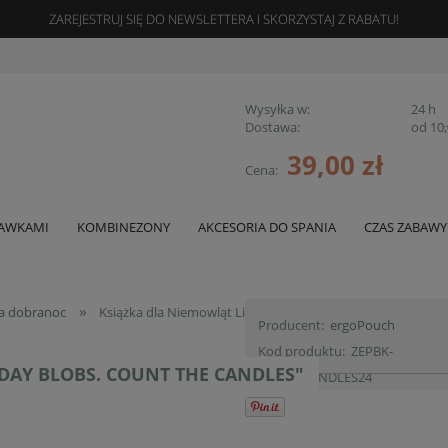
ZAREJESTRUJ SIĘ DO NEWSLETTERA I SKORZYSTAJ Z RABATU!
Wysyłka w:
24 h
Dostawa:
od 10,
39,00 zł
Cena:
Cena nie 
płatności
GAWKAMI
KOMBINEZONY
AKCESORIA DO SPANIA
CZAS ZABAWY
szt.
»
na dobranoc
Książka dla Niemowląt Liczby "Birthday Blobs. Count the C
Producent:
ergoPouch
Kod produktu:
ZEPBK-
HDAY BLOBS. COUNT THE CANDLES"
COUNTCANDLES24