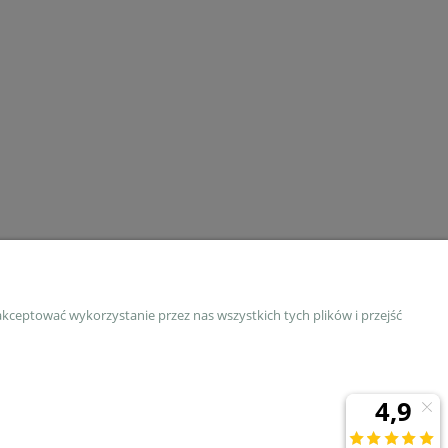
FORMACJE
kceptować wykorzystanie przez nas wszystkich tych plików i przejść
akt
lamin Sklepu
tyka prywatności