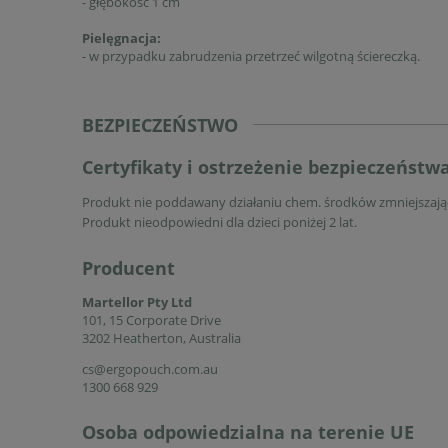
- głębokość 1 cm
Pielęgnacja:
- w przypadku zabrudzenia przetrzeć wilgotną ściereczką.
BEZPIECZEŃSTWO
Certyfikaty i ostrzeżenie bezpieczeństw
Produkt nie poddawany działaniu chem. środków zmniejszając
Produkt nieodpowiedni dla dzieci poniżej 2 lat.
Producent
Martellor Pty Ltd
101, 15 Corporate Drive
3202 Heatherton, Australia
cs@ergopouch.com.au
1300 668 929
Osoba odpowiedzialna na terenie UE