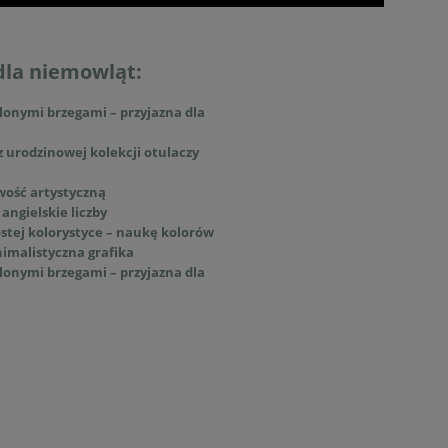
dla niemowląt:
lonymi brzegami – przyjazna dla
 urodzinowej kolekcji otulaczy
iwość artystyczną
 angielskie liczby
rostej kolorystyce – naukę kolorów
imalistyczna grafika
lonymi brzegami – przyjazna dla