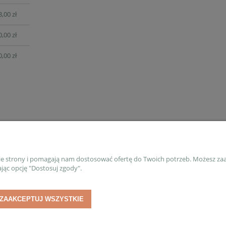
3,00 zł
0,00 zł
0,00 zł
PŁATNOŚCI I DOSTAWA
IN
nie strony i pomagają nam dostosować ofertę do Twoich potrzeb. Możesz zaa
jąc opcję "Dostosuj zgody".
Warunki i koszty dostawy
Kont
ZAAKCEPTUJ WSZYSTKIE
Formy płatności
Regu
Zwroty i reklamacje
Poli