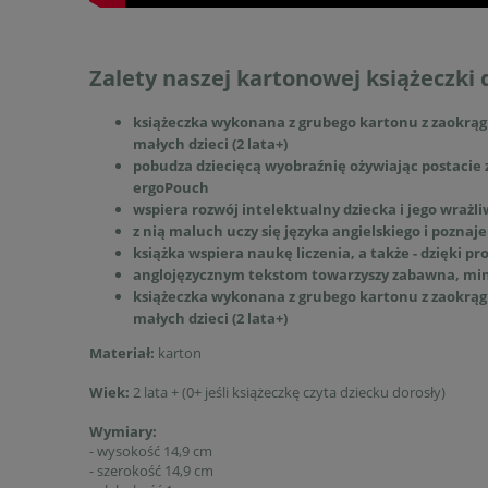
Zalety naszej kartonowej książeczki 
książeczka wykonana z grubego kartonu z zaokrąg
małych dzieci (2 lata+)
pobudza dziecięcą wyobraźnię ożywiając postacie z
ergoPouch
wspiera rozwój intelektualny dziecka i jego wrażl
z nią maluch uczy się języka angielskiego i poznaje
książka wspiera naukę liczenia, a także - dzięki p
anglojęzycznym tekstom towarzyszy zabawna, min
książeczka wykonana z grubego kartonu z zaokrąg
małych dzieci (2 lata+)
Materiał:
karton
Wiek:
2 lata + (0+ jeśli książeczkę czyta dziecku dorosły)
Wymiary:
- wysokość 14,9 cm
- szerokość 14,9 cm