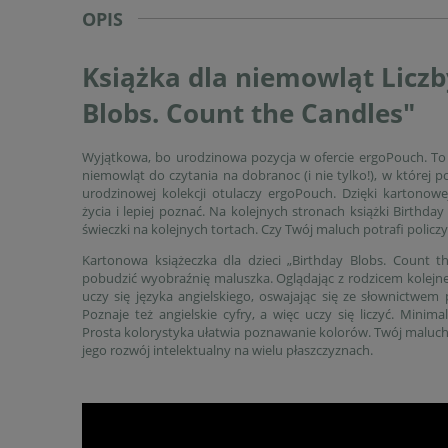
OPIS
Książka dla niemowląt Liczb
Blobs. Count the Candles"
Wyjątkowa, bo urodzinowa pozycja w ofercie ergoPouch. To 
niemowląt do czytania na dobranoc (i nie tylko!), w której po
urodzinowej kolekcji otulaczy ergoPouch. Dzięki kartonowe
życia i lepiej poznać. Na kolejnych stronach książki Birthda
świeczki na kolejnych tortach. Czy Twój maluch potrafi policzy
Kartonowa książeczka dla dzieci „Birthday Blobs. Count t
pobudzić wyobraźnię maluszka. Oglądając z rodzicem kolejne
uczy się języka angielskiego, oswajając się ze słownictwe
Poznaje też angielskie cyfry, a więc uczy się liczyć. Minimal
Prosta kolorystyka ułatwia poznawanie kolorów. Twój maluch j
jego rozwój intelektualny na wielu płaszczyznach.