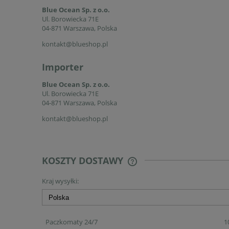
Blue Ocean Sp. z o.o.
Ul. Borowiecka 71E
04-871 Warszawa, Polska
kontakt@blueshop.pl
Importer
Blue Ocean Sp. z o.o.
Ul. Borowiecka 71E
04-871 Warszawa, Polska
kontakt@blueshop.pl
KOSZTY DOSTAWY
Kraj wysyłki:
CENA NIE ZAWIERA EWENT
KOSZTÓW PŁATNOŚCI
Paczkomaty 24/7
1