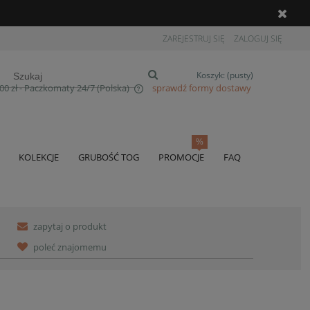
ZAREJESTRUJ SIĘ
ZALOGUJ SIĘ
Koszyk:
(pusty)
00 zł
- Paczkomaty 24/7
(Polska)
sprawdź formy dostawy
zawiera ewentualnych kosztów
KOLEKCJE
GRUBOŚĆ TOG
PROMOCJE
FAQ
DO KOSZYKA
andles"
zapytaj o produkt
poleć znajomemu