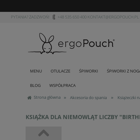
PYTANIA? ZADZWOŃ!
+48 535 650 400
KONTAKT@ERGOPOUCH.PL
MENU
OTULACZE
ŚPIWORKI
ŚPIWORKI Z NO
BLOG
WSPÓŁPRACA
»
»
Strona główna
Akcesoria do spania
Książeczki 
KSIĄŻKA DLA NIEMOWLĄT LICZBY "BIRT