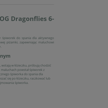
OG Dragonflies 6-
 śpiworek do spania dla aktywnego
towej piżamki, zapewniając maluchowi
.
dnym
ę, wstają w łóżeczku, próbują chodzić
h maluchach powstał śpiworek z
znego śpiworka do spania dla
ać się po łóżeczku, raczkować lub
dejmowania śpiworka.