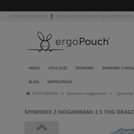
PYTANIA? ZADZWOŃ!
+48 535 650 400
KONTAKT@ERGOPOUCH.PL
MENU
OTULACZE
ŚPIWORKI
ŚPIWORKI Z NO
BLOG
WSPÓŁPRACA
»
»
Strona główna
Śpiworki z nogawkami
Śpiworek 
ŚPIWOREK Z NOGAWKAMI 2.5 TOG DRAGO