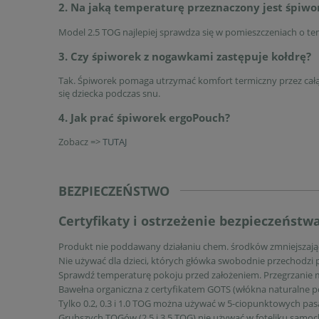
2. Na jaką temperaturę przeznaczony jest śpiwo
Model 2.5 TOG najlepiej sprawdza się w pomieszczeniach o t
3. Czy śpiworek z nogawkami zastępuje kołdrę?
Tak. Śpiworek pomaga utrzymać komfort termiczny przez całą
się dziecka podczas snu.
4. Jak prać śpiworek ergoPouch?
Zobacz =>
TUTAJ
BEZPIECZEŃSTWO
Certyfikaty i ostrzeżenie bezpieczeństw
Produkt nie poddawany działaniu chem. środków zmniejszając
Nie używać dla dzieci, których główka swobodnie przechodzi p
Sprawdź temperaturę pokoju przed założeniem. Przegrzanie m
Bawełna organiczna z certyfikatem GOTS (włókna naturalne p
Tylko 0.2, 0.3 i 1.0 TOG można używać w 5-ciopunktowych pa
Grubszych TOGów (2.5 i 3.5 TOG) nie używać w foteliku sam