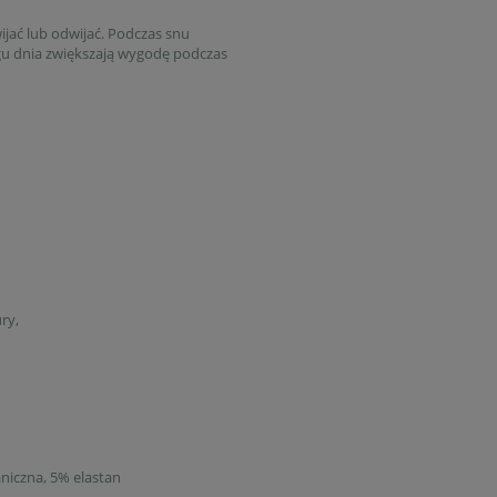
jać lub odwijać. Podczas snu
gu dnia zwiększają wygodę podczas
ry,
niczna, 5% elastan