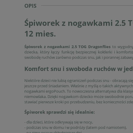
OPIS
Śpiworek z nogawkami 2.5 T
12 mies.
Śpiworek z nogawkami 2.5 TOG Dragonflies
to wygodny
dziecka, który łączy funkcję bezpiecznej kołderki i komfor
swobodę ruchów zarówno podczas snu, jak i porannej zabawy
Komfort snu i swoboda ruchów w je
Niektóre dzieci nie lubią ograniczeń podczas snu - obracają si
jeszcze przed śniadaniem. Właśnie z myślą o takich aktywnyc
nogawkami ergoPouch. To nowoczesna alternatywa dla klasyc
niemowlaka. Dzięki nogawkom dziecko może swobodnie porusz
stawiać pierwsze kroki po przebudzeniu, bez konieczności z
Śpiworek sprawdzi się idealnie:
- dla dzieci, które odkrywają się w nocy,
- podczas snu w domu i w podróży (latem pod namiotem),
- na zimę oraz w chłodniejsze dni,