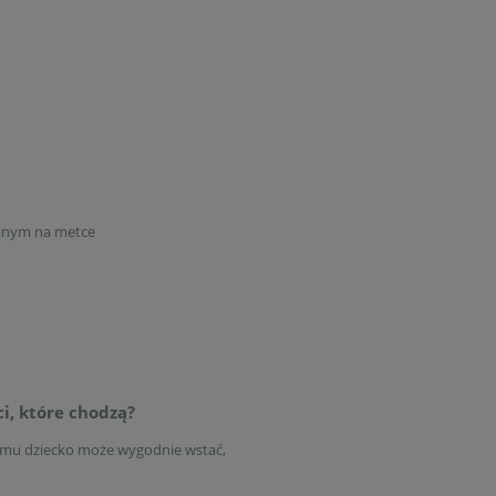
danym na metce
i, które chodzą?
emu dziecko może wygodnie wstać,