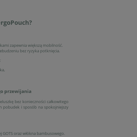
ergoPouch?
kami zapewnia większą mobilność.
ebudzeniu bez ryzyka potknięcia.
:
ka,
o przewijania
eluszkę bez konieczności całkowitego
h pobudek i sposób na spokojniejszy
nej GOTS oraz włókna bambusowego.