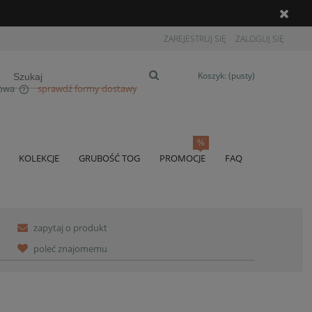
ZAREJESTRUJ SIĘ
ZALOGUJ SIĘ
Koszyk:
(pusty)
owa
sprawdź formy dostawy
ów
KOLEKCJE
GRUBOŚĆ TOG
PROMOCJE
FAQ
DO KOSZYKA
zapytaj o produkt
poleć znajomemu