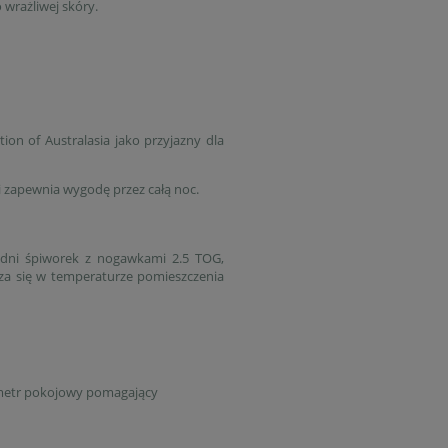
 wrażliwej skóry.
ion of Australasia jako przyjazny dla
i zapewnia wygodę przez całą noc.
iedni śpiworek z nogawkami 2.5 TOG,
za się w temperaturze pomieszczenia
ometr pokojowy pomagający