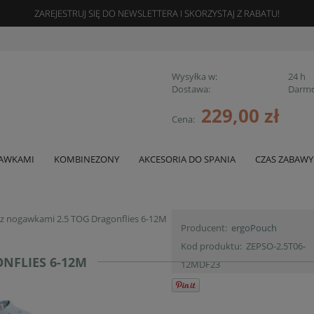
ZAREJESTRUJ SIĘ DO NEWSLETTERA I SKORZYSTAJ Z RABATU!
Wysyłka w:
24 h
Dostawa:
Darm
229,00 zł
Cena:
Cena nie zawiera ewentualnych koszt
płatności
GAWKAMI
KOMBINEZONY
AKCESORIA DO SPANIA
CZAS ZABAWY
szt.
z nogawkami 2.5 TOG Dragonflies 6-12M
Producent:
ergoPouch
Kod produktu:
ZEPSO-2.5T06-
NFLIES 6-12M
12MDF23