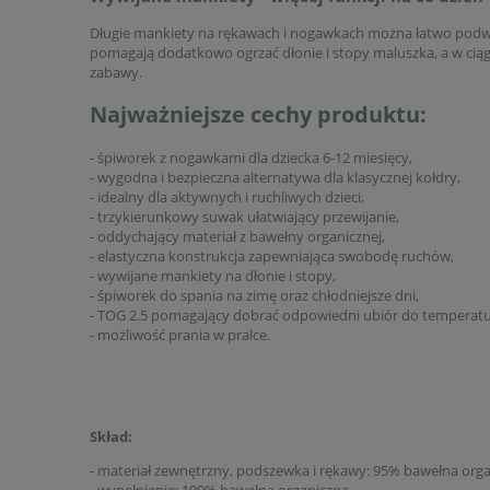
Długie mankiety na rękawach i nogawkach można łatwo podwi
pomagają dodatkowo ogrzać dłonie i stopy maluszka, a w cią
zabawy.
Najważniejsze cechy produktu:
- śpiworek z nogawkami dla dziecka 6-12 miesięcy,
- wygodna i bezpieczna alternatywa dla klasycznej kołdry,
- idealny dla aktywnych i ruchliwych dzieci,
- trzykierunkowy suwak ułatwiający przewijanie,
- oddychający materiał z bawełny organicznej,
- elastyczna konstrukcja zapewniająca swobodę ruchów,
- wywijane mankiety na dłonie i stopy,
- śpiworek do spania na zimę oraz chłodniejsze dni,
- TOG 2.5 pomagający dobrać odpowiedni ubiór do temperatu
- możliwość prania w pralce.
Skład:
- materiał zewnętrzny, podszewka i rękawy: 95% bawełna orga
- wypełnienie: 100% bawełna organiczna