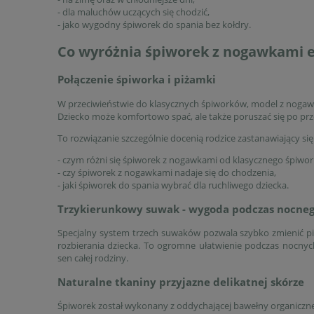
- dla maluchów uczących się chodzić,
- jako wygodny śpiworek do spania bez kołdry.
Co wyróżnia śpiworek z nogawkami 
Połączenie śpiworka i piżamki
W przeciwieństwie do klasycznych śpiworków, model z nogaw
Dziecko może komfortowo spać, ale także poruszać się po prz
To rozwiązanie szczególnie docenią rodzice zastanawiający się
- czym różni się śpiworek z nogawkami od klasycznego śpiwor
- czy śpiworek z nogawkami nadaje się do chodzenia,
- jaki śpiworek do spania wybrać dla ruchliwego dziecka.
Trzykierunkowy suwak - wygoda podczas nocneg
Specjalny system trzech suwaków pozwala szybko zmienić pi
rozbierania dziecka. To ogromne ułatwienie podczas nocnyc
sen całej rodziny.
Naturalne tkaniny przyjazne delikatnej skórze
Śpiworek został wykonany z oddychającej bawełny organicz