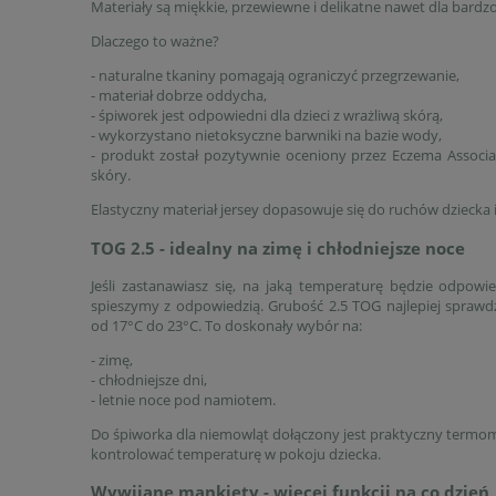
Materiały są miękkie, przewiewne i delikatne nawet dla bardzo
Dlaczego to ważne?
- naturalne tkaniny pomagają ograniczyć przegrzewanie,
- materiał dobrze oddycha,
- śpiworek jest odpowiedni dla dzieci z wrażliwą skórą,
- wykorzystano nietoksyczne barwniki na bazie wody,
- produkt został pozytywnie oceniony przez Eczema Associat
skóry.
Elastyczny materiał jersey dopasowuje się do ruchów dziecka 
TOG 2.5 - idealny na zimę i chłodniejsze noce
Jeśli zastanawiasz się, na jaką temperaturę będzie odpow
spieszymy z odpowiedzią. Grubość 2.5 TOG najlepiej sprawd
od 17°C do 23°C. To doskonały wybór na:
- zimę,
- chłodniejsze dni,
- letnie noce pod namiotem.
Do śpiworka dla niemowląt dołączony jest praktyczny term
kontrolować temperaturę w pokoju dziecka.
Wywijane mankiety - więcej funkcji na co dzień