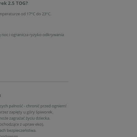
rek 2.5 TOG?
emperaturze od 17°C do 23°C.
 noc i ogranicza ryzyko odkrywania
a
ych palność - chronić przed ogniem!
rzez zapięty u góry śpiworek.
oże zagrażać życiu dziecka.
ochodzące z upraw eko).
sach bezpieczeństwa.
ochodowym.