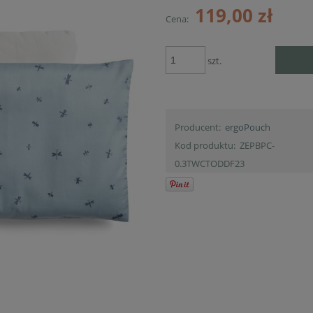
119,00 zł
Cena:
Cena nie zawiera ewentualnych kosztów
płatności
szt.
Producent:
ergoPouch
Kod produktu:
ZEPBPC-
0.3TWCTODDF23