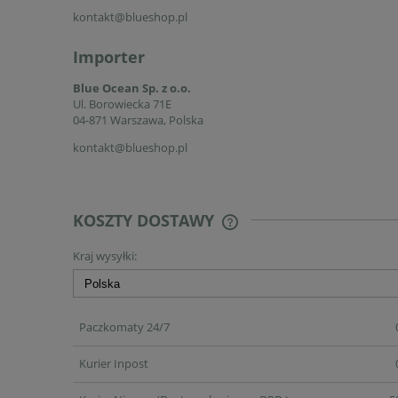
kontakt@blueshop.pl
Importer
Blue Ocean Sp. z o.o.
Ul. Borowiecka 71E
04-871 Warszawa, Polska
kontakt@blueshop.pl
KOSZTY DOSTAWY
Kraj wysyłki:
CENA NIE ZAWIERA EWENT
KOSZTÓW PŁATNOŚCI
Paczkomaty 24/7
Kurier Inpost