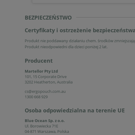
BEZPIECZEŃSTWO
Certyfikaty i ostrzeżenie bezpieczeństw
Produkt nie poddawany działaniu chem. środków zmniejszając
Produkt nieodpowiedni dla dzieci poniżej 2 lat.
Producent
Martellor Pty Ltd
101, 15 Corporate Drive
3202 Heatherton, Australia
cs@ergopouch.com.au
1300 668 929
Osoba odpowiedzialna na terenie UE
Blue Ocean Sp. z o.o.
Ul. Borowiecka 71E
04-871 Warszawa, Polska