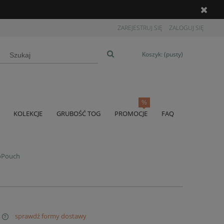
ZAREJESTRUJ SIĘ
ZALOGUJ SIĘ
Koszyk:
(pusty)
KOLEKCJE
GRUBOŚĆ TOG
PROMOCJE
FAQ
goPouch
sprawdź formy dostawy