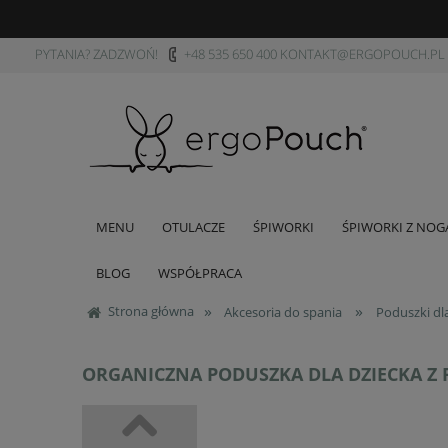
PYTANIA? ZADZWOŃ!
+48 535 650 400
KONTAKT@ERGOPOUCH.PL
MENU
OTULACZE
ŚPIWORKI
ŚPIWORKI Z NO
BLOG
WSPÓŁPRACA
»
»
Strona główna
Akcesoria do spania
Poduszki dla
ORGANICZNA PODUSZKA DLA DZIECKA Z