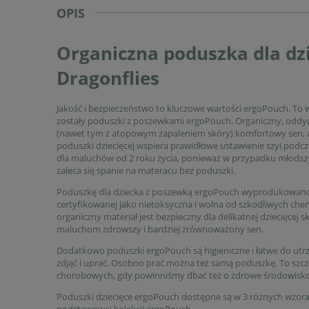
OPIS
Organiczna poduszka dla dz
Dragonflies
Jakość i bezpieczeństwo to kluczowe wartości ergoPouch. To 
zostały poduszki z poszewkami ergoPouch. Organiczny, odd
(nawet tym z atopowym zapaleniem skóry) komfortowy sen, a 
poduszki dziecięcej wspiera prawidłowe ustawienie szyi pod
dla maluchów od 2 roku życia, ponieważ w przypadku młodszych
zaleca się spanie na materacu bez poduszki.
Poduszkę dla dziecka z poszewką ergoPouch wyprodukowano 
certyfikowanej jako nietoksyczna i wolna od szkodliwych che
organiczny materiał jest bezpieczny dla delikatnej dziecięcej 
maluchom zdrowszy i bardziej zrównoważony sen.
Dodatkowo poduszki ergoPouch są higieniczne i łatwe do ut
zdjąć i uprać. Osobno prać można też samą poduszkę. To szcz
chorobowych, gdy powinniśmy dbać też o zdrowe środowisko
Poduszki dziecięce ergoPouch dostępne są w 3 różnych wzora