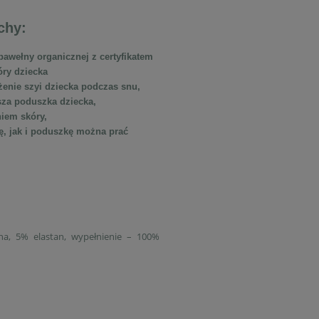
chy:
awełny organicznej z certyfikatem
óry dziecka
żenie szyi dziecka podczas snu,
wsza poduszka dziecka,
niem skóry,
ę, jak i poduszkę można prać
na, 5% elastan, wypełnienie – 100%