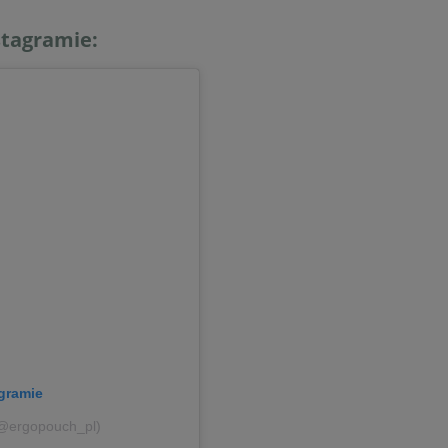
stagramie:
gramie
(@ergopouch_pl)