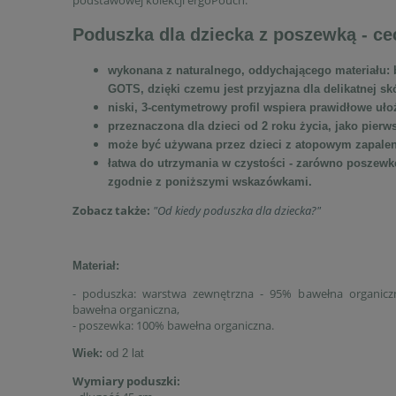
podstawowej kolekcji ergoPouch.
Poduszka dla dziecka z poszewką - ce
wykonana z naturalnego, oddychającego materiału: b
GOTS, dzięki czemu jest przyjazna dla delikatnej sk
niski, 3-centymetrowy profil wspiera prawidłowe uło
przeznaczona dla dzieci od 2 roku życia, jako pier
może być używana przez dzieci z atopowym zapale
łatwa do utrzymania w czystości - zarówno poszewk
zgodnie z poniższymi wskazówkami.
Zobacz także:
"Od kiedy poduszka dla dziecka?"
Materiał:
- poduszka: warstwa zewnętrzna - 95% bawełna organicz
bawełna organiczna,
- poszewka: 100% bawełna organiczna.
Wiek:
od 2 lat
Wymiary poduszki: