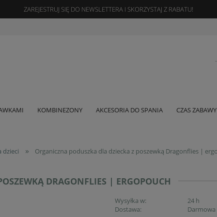
ZAREJESTRUJ SIĘ DO NEWSLETTERA I SKORZYSTAJ Z RABATU!
GAWKAMI
KOMBINEZONY
AKCESORIA DO SPANIA
CZAS ZABAWY
»
 dzieci
Organiczna poduszka dla dziecka z poszewką Dragonflies | er
 POSZEWKĄ DRAGONFLIES | ERGOPOUCH
Wysyłka w:
24 h
Dostawa:
Darmowa