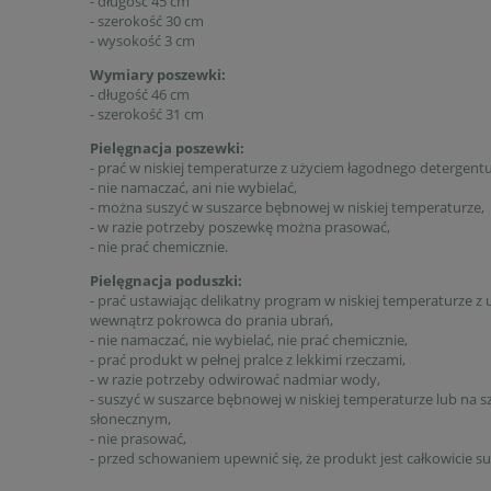
- długość 45 cm
- szerokość 30 cm
- wysokość 3 cm
Wymiary poszewki:
- długość 46 cm
- szerokość 31 cm
Pielęgnacja poszewki:
- prać w niskiej temperaturze z użyciem łagodnego detergentu
- nie namaczać, ani nie wybielać,
- można suszyć w suszarce bębnowej w niskiej temperaturze,
- w razie potrzeby poszewkę można prasować,
- nie prać chemicznie.
Pielęgnacja poduszki:
- prać ustawiając delikatny program w niskiej temperaturze 
wewnątrz pokrowca do prania ubrań,
- nie namaczać, nie wybielać, nie prać chemicznie,
- prać produkt w pełnej pralce z lekkimi rzeczami,
- w razie potrzeby odwirować nadmiar wody,
- suszyć w suszarce bębnowej w niskiej temperaturze lub na 
słonecznym,
- nie prasować,
- przed schowaniem upewnić się, że produkt jest całkowicie su