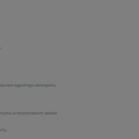
,
z użyciem łagodnego detergentu
sznurku w bezpośrednim świetle
chy.