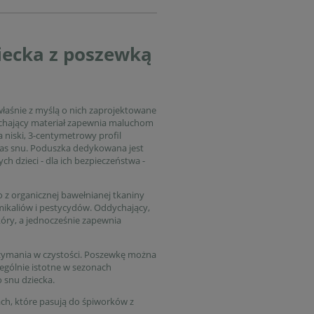
iecka z poszewką
właśnie z myślą o nich zaprojektowane
ychający materiał zapewnia maluchom
niski, 3-centymetrowy profil
czas snu. Poduszka dedykowana jest
 dzieci - dla ich bezpieczeństwa -
z organicznej bawełnianej tkaniny
mikaliów i pestycydów. Oddychający,
skóry, a jednocześnie zapewnia
rzymania w czystości. Poszewkę można
ególnie istotne w sezonach
 snu dziecka.
ch, które pasują do śpiworków z