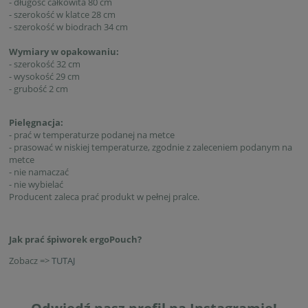
- długość całkowita 80 cm
- szerokość w klatce 28 cm
- szerokość w biodrach 34 cm
Wymiary w opakowaniu:
- szerokość 32 cm
- wysokość 29 cm
- grubość 2 cm
Pielęgnacja:
- prać w temperaturze podanej na metce
- prasować w niskiej temperaturze, zgodnie z zaleceniem podanym na
metce
- nie namaczać
- nie wybielać
Producent zaleca prać produkt w pełnej pralce.
Jak prać śpiworek ergoPouch?
Zobacz =>
TUTAJ