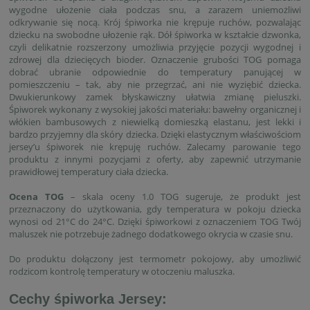
wygodne ułożenie ciała podczas snu, a zarazem uniemożliwi
odkrywanie się nocą. Krój śpiworka nie krępuje ruchów, pozwalając
dziecku na swobodne ułożenie rąk. Dół śpiworka w kształcie dzwonka,
czyli delikatnie rozszerzony umożliwia przyjęcie pozycji wygodnej i
zdrowej dla dziecięcych bioder. Oznaczenie grubości TOG pomaga
dobrać ubranie odpowiednie do temperatury panującej w
pomieszczeniu – tak, aby nie przegrzać, ani nie wyziębić dziecka.
Dwukierunkowy zamek błyskawiczny ułatwia zmianę pieluszki.
Śpiworek wykonany z wysokiej jakości materiału: bawełny organicznej i
włókien bambusowych z niewielką domieszką elastanu, jest lekki i
bardzo przyjemny dla skóry dziecka. Dzięki elastycznym właściwościom
jersey’u śpiworek nie krępuję ruchów. Zalecamy parowanie tego
produktu z innymi pozycjami z oferty, aby zapewnić utrzymanie
prawidłowej temperatury ciała dziecka.
Ocena TOG
– skala oceny 1.0 TOG sugeruje, że produkt jest
przeznaczony do użytkowania, gdy temperatura w pokoju dziecka
wynosi od 21°C do 24°C. Dzięki śpiworkowi z oznaczeniem TOG Twój
maluszek nie potrzebuje żadnego dodatkowego okrycia w czasie snu.
Do produktu dołączony jest termometr pokojowy, aby umożliwić
rodzicom kontrolę temperatury w otoczeniu maluszka.
Cechy śpiworka Jersey: