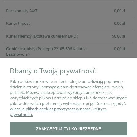
Paczkomaty 24/7
0,00 zł
Kurier Inpost
0,00 zł
Kurier Niemcy
(Dostawa kurierem DPD )
50,00 zł
Odbiór osobisty
(Postępu 22, 05-506 Kolonia
0,00 zł
Lesznowola )
Dbamy o Twoją prywatność
Pliki cookies i pokrewne im technologie umożliwiają poprawne
działanie strony i pomagają nam dostosować ofertę do Twoich
potrzeb. Możesz zaakceptować wykorzystanie przez nas
wszystkich tych plików i przejść do sklepu lub dostosować użycie
plików do swoich preferencji, wybierając opcję "Dostosuj zgody".
Więcej o plikach cookies przeczytasz w naszej Polityce
O NAS
prywatności.
ZAAKCEPTUJ TYLKO NIEZBĘDNE
PŁATNOŚCI I DOSTAWA