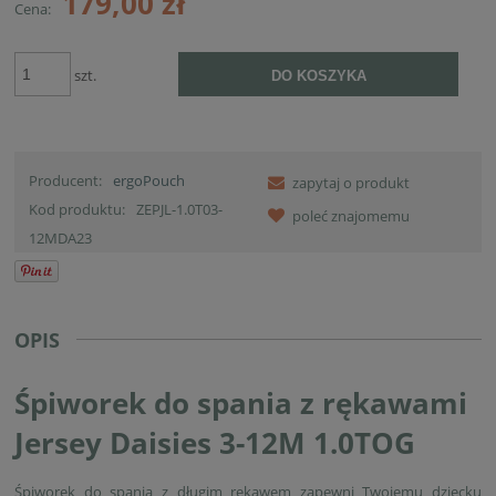
179,00 zł
Cena:
szt.
DO KOSZYKA
Producent:
ergoPouch
zapytaj o produkt
Kod produktu:
ZEPJL-1.0T03-
poleć znajomemu
12MDA23
OPIS
Śpiworek do spania z rękawami
Jersey Daisies 3-12M 1.0TOG
Śpiworek do spania z długim rękawem zapewni Twojemu dziecku