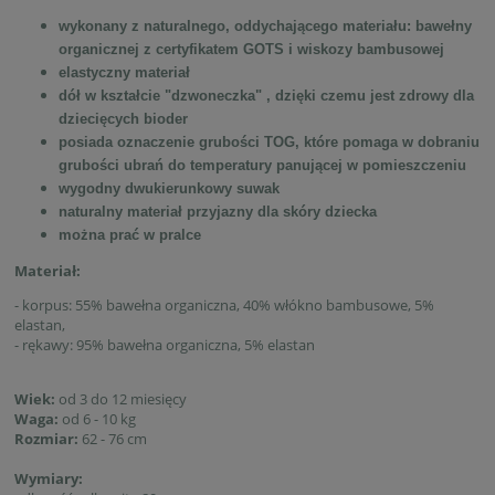
wykonany z naturalnego, oddychającego materiału: bawełny
organicznej z certyfikatem GOTS i wiskozy bambusowej
elastyczny materiał
dół w kształcie "dzwoneczka" , dzięki czemu jest zdrowy dla
dziecięcych bioder
posiada oznaczenie grubości TOG, które pomaga w dobraniu
grubości ubrań do temperatury panującej w pomieszczeniu
wygodny dwukierunkowy suwak
naturalny materiał przyjazny dla skóry dziecka
można prać w pralce
Materiał:
- korpus: 55% bawełna organiczna, 40% włókno bambusowe, 5%
elastan,
- rękawy: 95% bawełna organiczna, 5% elastan
Wiek:
od 3 do 12 miesięcy
Waga:
od 6 - 10 kg
Rozmiar:
62 - 76 cm
Wymiary: