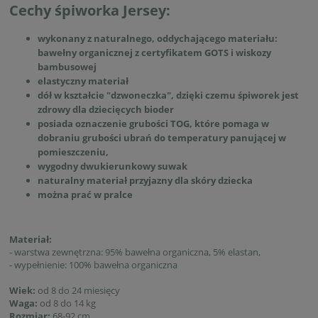
Cechy śpiworka Jersey:
wykonany z naturalnego, oddychającego materiału:
bawełny organicznej z certyfikatem GOTS i wiskozy
bambusowej
elastyczny materiał
dół w kształcie "dzwoneczka", dzięki czemu śpiworek jest
zdrowy dla dziecięcych bioder
posiada oznaczenie grubości TOG, które pomaga w
dobraniu grubości ubrań do temperatury panującej w
pomieszczeniu,
wygodny dwukierunkowy suwak
naturalny materiał przyjazny dla skóry dziecka
można prać w pralce
Materiał:
- warstwa zewnętrzna: 95% bawełna organiczna, 5% elastan,
- wypełnienie: 100% bawełna organiczna
Wiek:
od 8 do 24 miesięcy
Waga:
od 8 do 14 kg
Rozmiar:
68-92 cm