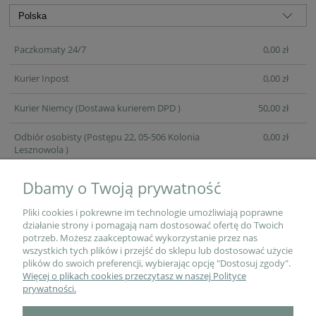
Paczkomaty 24/7
0,00 zł
Kurier Inpost
0,00 zł
Kurier Niemcy
(Dostawa kurierem DPD )
50,00 zł
Odbiór osobisty
(Postępu 22, 05-506 Kolonia
0,00 zł
Lesznowola )
Dbamy o Twoją prywatność
Pliki cookies i pokrewne im technologie umożliwiają poprawne
działanie strony i pomagają nam dostosować ofertę do Twoich
potrzeb. Możesz zaakceptować wykorzystanie przez nas
wszystkich tych plików i przejść do sklepu lub dostosować użycie
plików do swoich preferencji, wybierając opcję "Dostosuj zgody".
Więcej o plikach cookies przeczytasz w naszej Polityce
O NAS
prywatności.