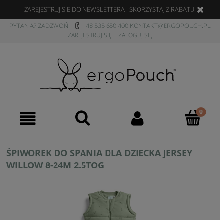
ZAREJESTRUJ SIĘ DO NEWSLETTERA I SKORZYSTAJ Z RABATU!
PYTANIA? ZADZWOŃ!
+48 535 650 400
KONTAKT@ERGOPOUCH.PL
ZAREJESTRUJ SIĘ
ZALOGUJ SIĘ
ŚPIWOREK DO SPANIA DLA DZIECKA JERSEY
WILLOW 8-24M 2.5TOG