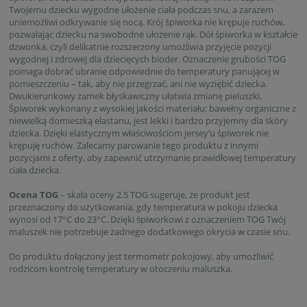
Twojemu dziecku wygodne ułożenie ciała podczas snu, a zarazem
uniemożliwi odkrywanie się nocą. Krój śpiworka nie krępuje ruchów,
pozwalając dziecku na swobodne ułożenie rąk. Dół śpiworka w kształcie
dzwonka, czyli delikatnie rozszerzony umożliwia przyjęcie pozycji
wygodnej i zdrowej dla dziecięcych bioder. Oznaczenie grubości TOG
pomaga dobrać ubranie odpowiednie do temperatury panującej w
pomieszczeniu – tak, aby nie przegrzać, ani nie wyziębić dziecka.
Dwukierunkowy zamek błyskawiczny ułatwia zmianę pieluszki.
Śpiworek wykonany z wysokiej jakości materiału: bawełny organiczne z
niewielką domieszką elastanu, jest lekki i bardzo przyjemny dla skóry
dziecka. Dzięki elastycznym właściwościom jersey’u śpiworek nie
krępuję ruchów. Zalecamy parowanie tego produktu z innymi
pozycjami z oferty, aby zapewnić utrzymanie prawidłowej temperatury
ciała dziecka.
Ocena TOG
– skala oceny 2.5 TOG sugeruje, że produkt jest
przeznaczony do użytkowania, gdy temperatura w pokoju dziecka
wynosi od 17°C do 23°C. Dzięki śpiworkowi z oznaczeniem TOG Twój
maluszek nie potrzebuje żadnego dodatkowego okrycia w czasie snu.
Do produktu dołączony jest termometr pokojowy, aby umożliwić
rodzicom kontrolę temperatury w otoczeniu maluszka.