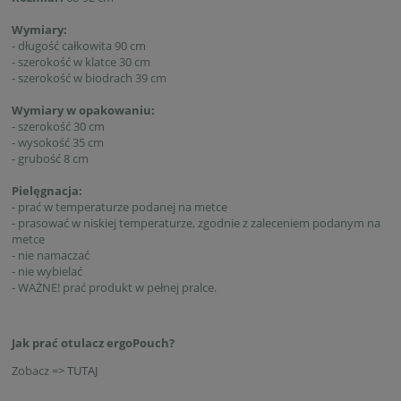
Wymiary:
- długość całkowita 90 cm
- szerokość w klatce 30 cm
- szerokość w biodrach 39 cm
Wymiary w opakowaniu:
- szerokość 30 cm
- wysokość 35 cm
- grubość 8 cm
Pielęgnacja:
- prać w temperaturze podanej na metce
- prasować w niskiej temperaturze, zgodnie z zaleceniem podanym na
metce
- nie namaczać
- nie wybielać
- WAŻNE! prać produkt w pełnej pralce.
Jak prać otulacz ergoPouch?
Zobacz =>
TUTAJ