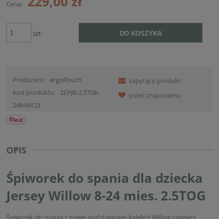
229,00 zł
Cena:
szt.
DO KOSZYKA
Producent:
ergoPouch
zapytaj o produkt
Kod produktu:
ZEPJB-2.5T08-
poleć znajomemu
24MWI23
OPIS
Śpiworek do spania dla dziecka
Jersey Willow 8-24 mies. 2.5TOG
Śpiworek do spania z nowej podstawowej kolekcji Willow zapewni