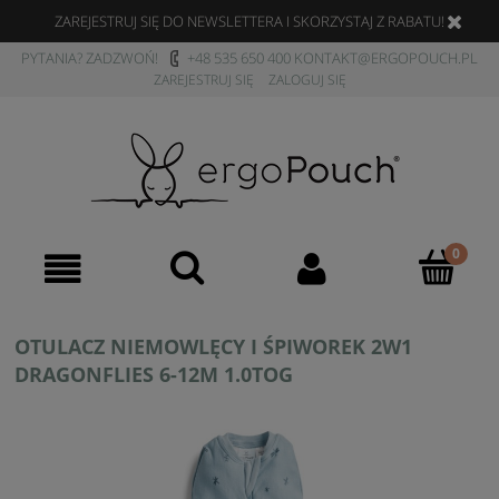
ZAREJESTRUJ SIĘ DO NEWSLETTERA I SKORZYSTAJ Z RABATU!
PYTANIA? ZADZWOŃ!
+48 535 650 400
KONTAKT@ERGOPOUCH.PL
ZAREJESTRUJ SIĘ
ZALOGUJ SIĘ
OTULACZ NIEMOWLĘCY I ŚPIWOREK 2W1
DRAGONFLIES 6-12M 1.0TOG