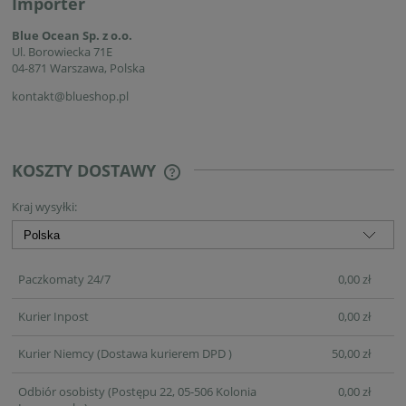
Importer
Blue Ocean Sp. z o.o.
Ul. Borowiecka 71E
04-871 Warszawa, Polska
kontakt@blueshop.pl
KOSZTY DOSTAWY
CENA NIE ZAWIERA EWENTUALNYCH
KOSZTÓW PŁATNOŚCI
Kraj wysyłki:
Paczkomaty 24/7
0,00 zł
Kurier Inpost
0,00 zł
Kurier Niemcy
(Dostawa kurierem DPD )
50,00 zł
Odbiór osobisty
(Postępu 22, 05-506 Kolonia
0,00 zł