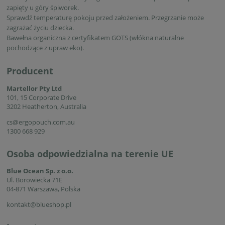
zapięty u góry śpiworek.
Sprawdź temperaturę pokoju przed założeniem. Przegrzanie może
zagrażać życiu dziecka.
Bawełna organiczna z certyfikatem GOTS (włókna naturalne
pochodzące z upraw eko).
Producent
Martellor Pty Ltd
101, 15 Corporate Drive
3202 Heatherton, Australia
cs@ergopouch.com.au
1300 668 929
Osoba odpowiedzialna na terenie UE
Blue Ocean Sp. z o.o.
Ul. Borowiecka 71E
04-871 Warszawa, Polska
kontakt@blueshop.pl