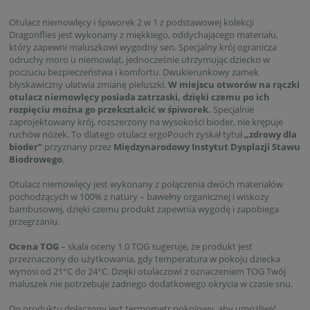
Otulacz niemowlęcy i śpiworek 2 w 1 z podstawowej kolekcji
Dragonflies jest wykonany z miękkiego, oddychającego materiału,
który zapewni maluszkowi wygodny sen. Specjalny krój ogranicza
odruchy moro u niemowląt, jednocześnie utrzymując dziecko w
poczuciu bezpieczeństwa i komfortu. Dwukierunkowy zamek
błyskawiczny ułatwia zmianę pieluszki.
W miejscu otworów na rączki
otulacz niemowlęcy posiada zatrzaski, dzięki czemu po ich
rozpięciu można go przekształcić w śpiworek.
Specjalnie
zaprojektowany krój, rozszerzony na wysokości bioder, nie krępuje
ruchów nóżek. To dlatego otulacz ergoPouch zyskał tytuł
„zdrowy dla
bioder”
przyznany przez
Międzynarodowy Instytut Dysplazji Stawu
Biodrowego
.
Otulacz niemowlęcy jest wykonany z połączenia dwóch materiałów
pochodzących w 100% z natury – bawełny organicznej i wiskozy
bambusowej, dzięki czemu produkt zapewnia wygodę i zapobiega
przegrzaniu.
Ocena TOG
– skala oceny 1.0 TOG sugeruje, że produkt jest
przeznaczony do użytkowania, gdy temperatura w pokoju dziecka
wynosi od 21°C do 24°C. Dzięki otulaczowi z oznaczeniem TOG Twój
maluszek nie potrzebuje żadnego dodatkowego okrycia w czasie snu.
Do produktu dołączony jest termometr pokojowy, aby umożliwić