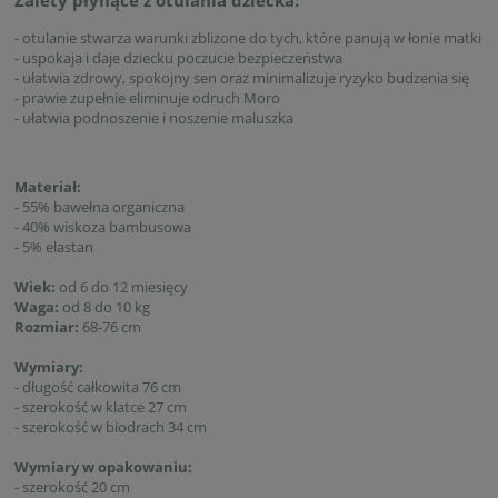
- otulanie stwarza warunki zbliżone do tych, które panują w łonie matki
- uspokaja i daje dziecku poczucie bezpieczeństwa
- ułatwia zdrowy, spokojny sen oraz minimalizuje ryzyko budzenia się
- prawie zupełnie eliminuje odruch Moro
- ułatwia podnoszenie i noszenie maluszka
Materiał:
- 55% bawełna organiczna
- 40% wiskoza bambusowa
- 5% elastan
Wiek:
od 6 do 12 miesięcy
Waga:
od 8 do 10 kg
Rozmiar:
68-76 cm
Wymiary:
- długość całkowita 76 cm
- szerokość w klatce 27 cm
- szerokość w biodrach 34 cm
Wymiary w opakowaniu:
- szerokość 20 cm