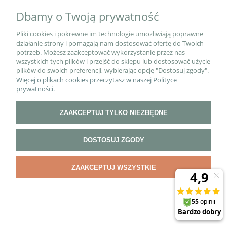
Dbamy o Twoją prywatność
O NAS
Pliki cookies i pokrewne im technologie umożliwiają poprawne
działanie strony i pomagają nam dostosować ofertę do Twoich
potrzeb. Możesz zaakceptować wykorzystanie przez nas
wszystkich tych plików i przejść do sklepu lub dostosować użycie
PŁATNOŚCI I DOSTAWA
plików do swoich preferencji, wybierając opcję "Dostosuj zgody".
Więcej o plikach cookies przeczytasz w naszej Polityce
prywatności.
INFORMACJE
ZAAKCEPTUJ TYLKO NIEZBĘDNE
DOSTOSUJ ZGODY
POKAŻ PEŁNĄ WERSJĘ STRONY
Sklep internetowy Shoper.pl
ZAAKCEPTUJ WSZYSTKIE