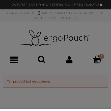
ZAREJESTRUJ SIĘ DO NEWSLETTERA I SKORZYSTAJ Z RABATU!
PYTANIA? ZADZWOŃ!
+48 535 650 400
KONTAKT@ERGOPOUCH.PL
ZAREJESTRUJ SIĘ
ZALOGUJ SIĘ
Ten produkt jest niedostępny.