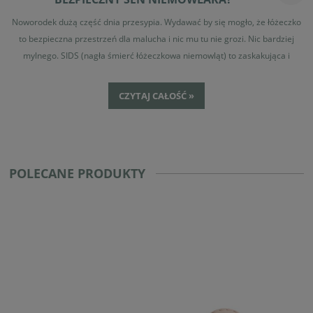
Noworodek dużą część dnia przesypia. Wydawać by się mogło, że łóżeczko
to bezpieczna przestrzeń dla malucha i nic mu tu nie grozi. Nic bardziej
mylnego. SIDS (nagła śmierć łóżeczkowa niemowląt) to zaskakująca i
niewytłumaczalna śmierć zdrowego niemowlęcia, zazwyczaj podczas snu.
Dotyka zazwyczaj dzieci w pierwszym roku życia, między 1 a 6 miesiącem.
CZYTAJ CAŁOŚĆ »
Pomimo, że przyczyny SIDS nie są do końca zrozumiałe, istnieją środki
ostrożności, które można podjąć, aby zminimalizować ryzyko wystąpienia
tego tragicznego zdarzenia.
POLECANE PRODUKTY