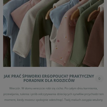
JAK PRAĆ ŚPIWORKI ERGOPOUCH? PRAKTYCZNY
0
PORADNIK DLA RODZICÓW
Wieczór. W domu wreszcie robi się cicho. Po całym dniu karmienia,
przewijania, tulenia i prób odczytywania dziecięcych synałów przychodzi ten
moment, kiedy możesz spokojnie odetchnąć. Twój maluch zasypia wtulony
w miękki śpiworek ergoPouch, a Ty po raz kolejny zastanawiasz się:
jak