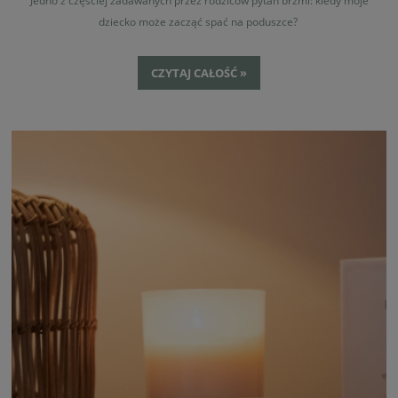
Jedno z częściej zadawanych przez rodziców pytań brzmi: kiedy moje
dziecko może zacząć spać na poduszce?
CZYTAJ CAŁOŚĆ »