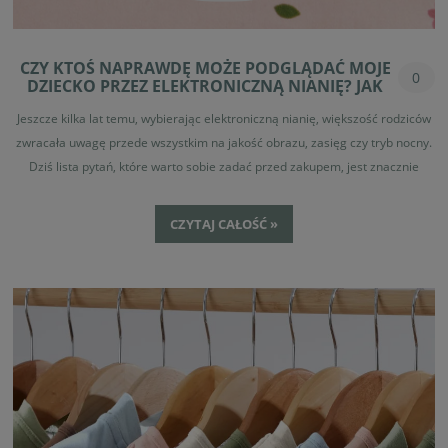
CZY KTOŚ NAPRAWDĘ MOŻE PODGLĄDAĆ MOJE
0
DZIECKO PRZEZ ELEKTRONICZNĄ NIANIĘ? JAK
TEMU ZAPOBIEC?
Jeszcze kilka lat temu, wybierając elektroniczną nianię, większość rodziców
zwracała uwagę przede wszystkim na jakość obrazu, zasięg czy tryb nocny.
Dziś lista pytań, które warto sobie zadać przed zakupem, jest znacznie
dłuższa. Coraz większe znaczenie ma także bezpieczeństwo cyfrowe.
Brzmi poważnie? Bo takie właśnie jest.
CZYTAJ CAŁOŚĆ »