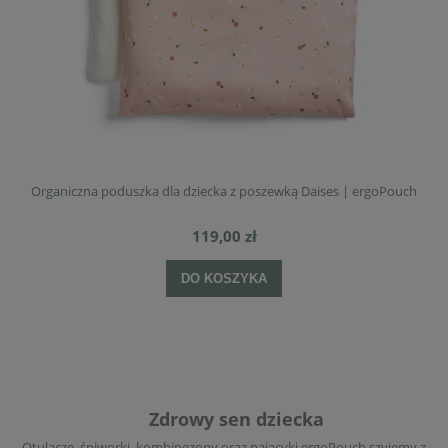
oPouch
Śpiworek do spania dla dziecka Jersey Daisies 8-24M 1.
169,00 zł
DO KOSZYKA
Zdrowy sen dziecka
Otulacze, śpiworki, kombinezony oraz pajacyki ergoPouch szyjemy z