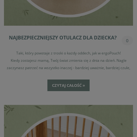
NAJBEZPIECZNIEJSZY OTULACZ DLA DZIECKA?
0
Taki, który powstaje z troski o każdy oddech, jak w ergoPouch!
Kiedy zostajesz mamą, Twój świat zmienia się z dnia na dzień. Nagle
zaczynasz patrzeć na wszystko inaczej - bardziej uważnie, bardziej czule,
ale też z większą ostrożnością. Zwykłe decyzje stają się ważne. A te
dotyczące snu dziecka? One potrafią spędzać sen z powiek. Jako mama
CZYTAJ CAŁOŚĆ »
doskonale pamiętam ten moment - pierwsza noc w domu po powrocie ze
szpitala. Pokoik przygotowany, łóżeczko gotowe, maluch śpi i ta cisza, której
towarzyszy uczucie: „Czy ja na pewno zrobiłam wszystko, żeby było
bezpiecznie?”. My, mamy, znamy je wszystkie. Ten cichy głos w sercu, który
przypomina, że bezpieczeństwo nie jest dodatkiem. Ono
jest
najważniejsze
.