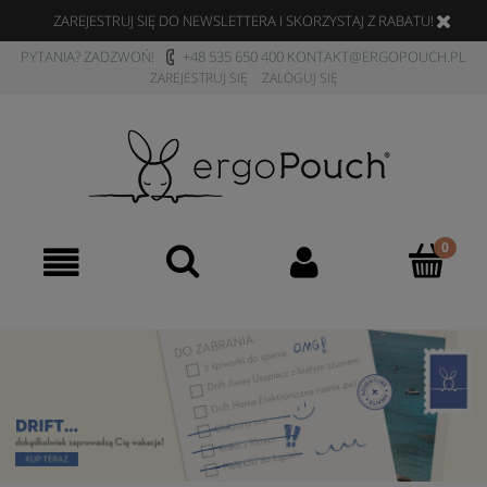
ZAREJESTRUJ SIĘ DO NEWSLETTERA I SKORZYSTAJ Z RABATU!
PYTANIA? ZADZWOŃ!
+48 535 650 400
KONTAKT@ERGOPOUCH.PL
ZAREJESTRUJ SIĘ
ZALOGUJ SIĘ