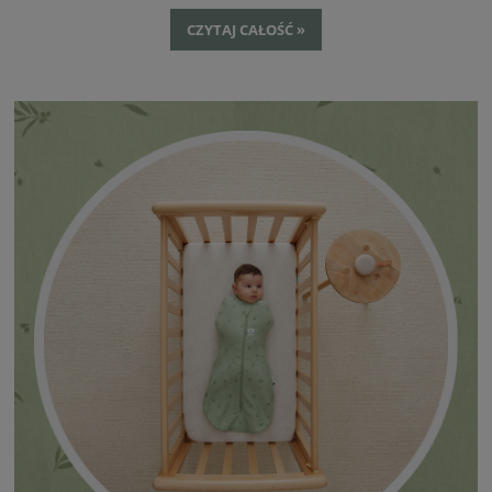
właściwie dbać o śpiworek, żeby służył jak najdłużej?
CZYTAJ CAŁOŚĆ »