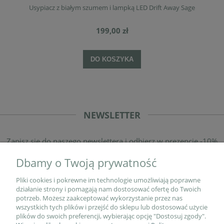
Usypiacz z białym szumem i lampką LED Drift Away Sage
199,00 zł
DO KOSZYKA
NEWSLETTER
Zapisz się do naszego newslettera i odbierz w prezencie -10%
rabatu na pierwsze zakupy!
Dbamy o Twoją prywatność
Pliki cookies i pokrewne im technologie umożliwiają poprawne
działanie strony i pomagają nam dostosować ofertę do Twoich
potrzeb. Możesz zaakceptować wykorzystanie przez nas
wszystkich tych plików i przejść do sklepu lub dostosować użycie
plików do swoich preferencji, wybierając opcję "Dostosuj zgody".